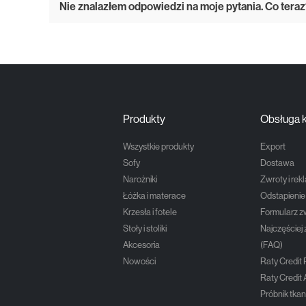
Nie znalazłem odpowiedzi na moje pytania. Co tera
Produkty
Obsługa k
Wszystkie produkty
Export
Sofy
Dostawa
Narożniki
Zwroty i rek
Łóżka i materace
Odstapieni
Krzesła i fotele
Formularz z
Stoły i stoliki
Najczęściej
Akcesoria
(FAQ)
Nowości
Raty Credit
Raty Credit 
Próbnik tkan