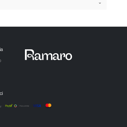
ia
0
ci