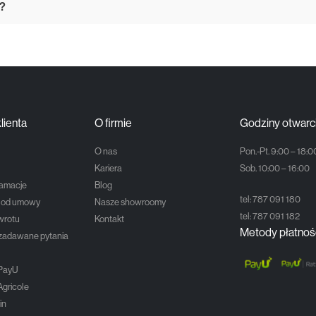
z?
lienta
O firmie
Godziny otwarc
O nas
Pon.-Pt. 9:00 – 18:0
Kariera
Sob. 10:00 – 16:00
lamacje
Blog
tel:
787 091 180
e od umowy
Nasze showroomy
tel:
787 091 182
wrotu
Kontakt
Metody płatnoś
 zadawane pytania
 PayU
Agricole
in