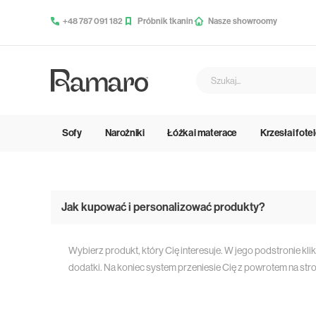
+48 787 091 182
Próbnik tkanin
Nasze showroomy
Sofy
Narożniki
Łóżka i materace
Krzesła i fote
Jak kupować i personalizować produkty?
Wybierz produkt, który Cię interesuje. W jego podstronie klik
dodatki. Na koniec system przeniesie Cię z powrotem na st