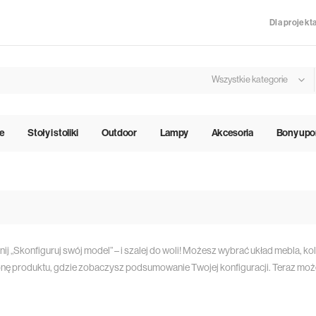
Dla projekt
Wszystkie kategorie
le
Stoły i stoliki
Outdoor
Lampy
Akcesoria
Bony up
nij „Skonfiguruj swój model” – i szalej do woli! Możesz wybrać układ mebla, ko
ronę produktu, gdzie zobaczysz podsumowanie Twojej konfiguracji. Teraz mo