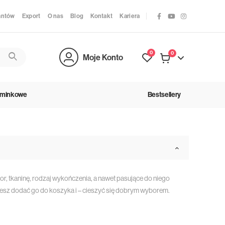
antów
Export
O nas
Blog
Kontakt
Kariera
0
0
Moje Konto
ominkowe
Bestsellery
lor, tkaninę, rodzaj wykończenia, a nawet pasujące do niego
żesz dodać go do koszyka i – cieszyć się dobrym wyborem.